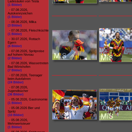
Ladesäulen von Tesla
(1 Bilder)
- 07.08.2026,
Autokennzeichen
(1 Bilder)
- 08.08.2026, Milka
(3 Bilder)
- 07.08.2026, Fleischküchle
(1 Bilder)
- 30.07.2026, Rottach
Egern
(6 Bilder)
- 07.08.2026, Spritpreise
auf hohem Niveau
(2 Bilder)
- 07.08.2026, Wassertreten
Bad Wörishofen
(7 Bilder)
- 07.08.2026, Teenager
beim Autofahren
(24 Bilder)
- 07.08.2026,
Jugendbücher
(36 Bilder)
- 05.08.2026, Gastronomie
(1 Bilder)
- 05.08.2026 Bier und
Spritz
(10 Bilder)
- 05.08.2026,
Mehrwertsteuer
(1 Bilder)