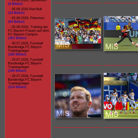
- 05.08.2026, Spirituosen
(8 Bilder)
- 05.08.2026 Red Bull
(19 Bilder)
- 05.08.2026, Pokemon
(94 Bilder)
- 05.08.2026, Training der
FC Bayern Frauen auf dem
FC Bayern Campus
(301 Bilder)
- 30.07.2026, Fussball
Bundesliga FC Bayern
Trainingslager
(320 Bilder)
- 29.07.2026, Fussball
Bundesliga FC Bayern
Trainingslager
(169 Bilder)
- 28.07.2026, Fussball
Bundesliga FC Bayern
Trainingslager
(314 Bilder)