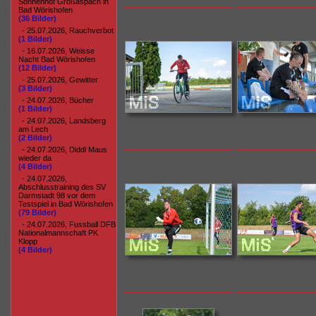
Sonnenhof Großaspach in
Bad Wörishofen
(36 Bilder)
- 25.07.2026, Rauchverbot
(1 Bilder)
- 16.07.2026, Weisse
Nacht Bad Wörishofen
(12 Bilder)
- 25.07.2026, Gewitter
(3 Bilder)
- 24.07.2026, Bücher
(1 Bilder)
- 24.07.2026, Landsberg
am Lech
(2 Bilder)
- 24.07.2026, Diddl Maus
wieder da
(4 Bilder)
- 24.07.2026,
Abschlusstraining des SV
Darmstadt 98 vor dem
Testspiel in Bad Wörishofen
(79 Bilder)
- 24.07.2026, Fussball DFB
Nationalmannschaft PK
Klopp
(4 Bilder)