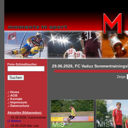
Foto-Schnellsuche:
29.06.2026, FC Vaduz Sommertrainingsl
Zeige
.: Home
.: AGB
.: Kontakt
.: Impressum
.: Datenschutz
Aktuelles Bildangebot:
- 05.08.2026, Gastronomie
(1 Bilder)
- 05.08.2026 Bier und