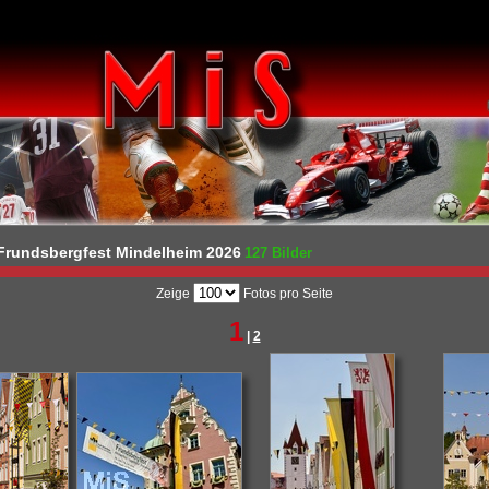
rundsbergfest Mindelheim 2026
127 Bilder
Zeige
Fotos pro Seite
1
|
2