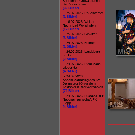
Sonnenhof Großaspach in
Bad Wörishofen
(36 Bilder)
- 25.07.2026, Rauchverbot
(1 Bilder)
- 16.07.2026, Weisse
Nacht Bad Wörishofen
(12 Bilder)
- 25.07.2026, Gewitter
(3 Bilder)
- 24.07.2026, Bücher
(1 Bilder)
- 24.07.2026, Landsberg
am Lech
(2 Bilder)
- 24.07.2026, Diddl Maus
wieder da
(4 Bilder)
- 24.07.2026,
Abschlusstraining des SV
Darmstadt 98 vor dem
Testspiel in Bad Wörishofen
(79 Bilder)
- 24.07.2026, Fussball DFB
Nationalmannschaft PK
Klopp
(4 Bilder)