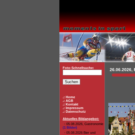
Foto-Schnellsuche:
26.06.2026, F
.: Home
.: AGB
.: Kontakt
.: Impressum
.: Datenschutz
Aktuelles Bildangebot:
- 05.08.2026, Gastronomie
(1 Bilder)
- 05.08.2026 Bier und