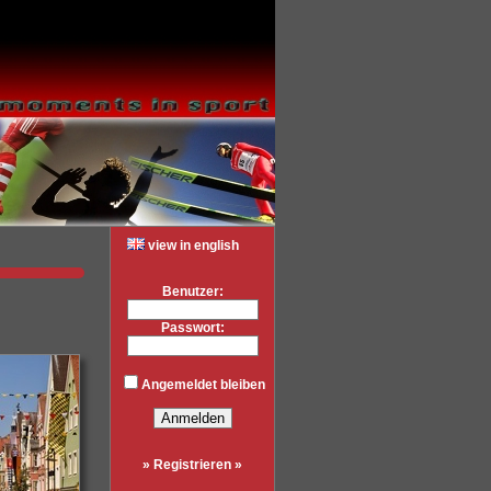
view in english
Benutzer:
Passwort:
Angemeldet bleiben
» Registrieren »