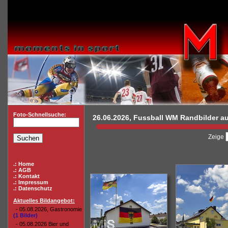
Foto-Schnellsuche:
26.06.2026, Fussball WM Randbilder a
Zeige
.: Home
.: AGB
.: Kontakt
.: Impressum
.: Datenschutz
Aktuelles Bildangebot:
- 05.08.2026, Gastronomie
(1 Bilder)
- 05.08.2026 Bier und