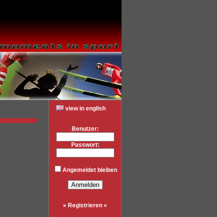
view in english
Benutzer:
Passwort:
Angemeldet bleiben
» Registrieren »