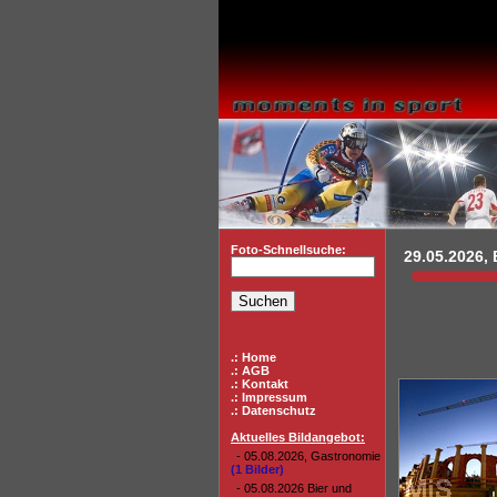
Foto-Schnellsuche:
29.05.2026, 
.: Home
.: AGB
.: Kontakt
.: Impressum
.: Datenschutz
Aktuelles Bildangebot:
- 05.08.2026, Gastronomie
(1 Bilder)
- 05.08.2026 Bier und