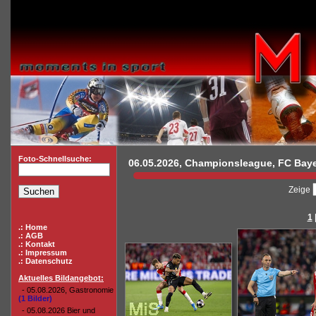
Foto-Schnellsuche:
06.05.2026, Championsleague, FC Bayer
Zeige
1
.: Home
.: AGB
.: Kontakt
.: Impressum
.: Datenschutz
Aktuelles Bildangebot:
- 05.08.2026, Gastronomie
(1 Bilder)
- 05.08.2026 Bier und