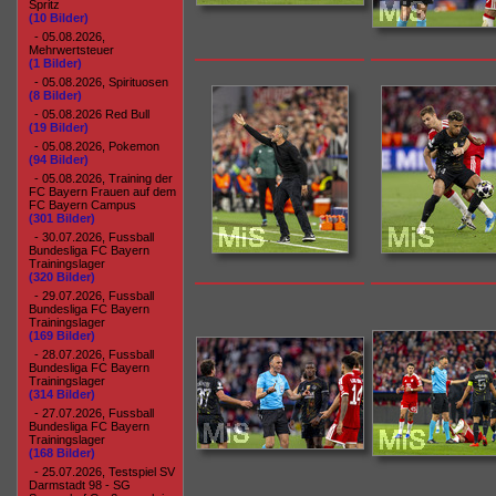
Spritz
(10 Bilder)
- 05.08.2026,
Mehrwertsteuer
(1 Bilder)
- 05.08.2026, Spirituosen
(8 Bilder)
- 05.08.2026 Red Bull
(19 Bilder)
- 05.08.2026, Pokemon
(94 Bilder)
- 05.08.2026, Training der
FC Bayern Frauen auf dem
FC Bayern Campus
(301 Bilder)
- 30.07.2026, Fussball
Bundesliga FC Bayern
Trainingslager
(320 Bilder)
- 29.07.2026, Fussball
Bundesliga FC Bayern
Trainingslager
(169 Bilder)
- 28.07.2026, Fussball
Bundesliga FC Bayern
Trainingslager
(314 Bilder)
- 27.07.2026, Fussball
Bundesliga FC Bayern
Trainingslager
(168 Bilder)
- 25.07.2026, Testspiel SV
Darmstadt 98 - SG