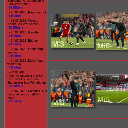
Sonnenhof Großaspach in
Bad Wörishofen
(36 Bilder)
- 25.07.2026, Rauchverbot
(1 Bilder)
- 16.07.2026, Weisse
Nacht Bad Wörishofen
(12 Bilder)
- 25.07.2026, Gewitter
(3 Bilder)
- 24.07.2026, Bücher
(1 Bilder)
- 24.07.2026, Landsberg
am Lech
(2 Bilder)
- 24.07.2026, Diddl Maus
wieder da
(4 Bilder)
- 24.07.2026,
Abschlusstraining des SV
Darmstadt 98 vor dem
Testspiel in Bad Wörishofen
(79 Bilder)
- 24.07.2026, Fussball DFB
Nationalmannschaft PK
Klopp
(4 Bilder)