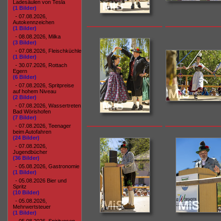
Ladesäulen von Tesla
(1 Bilder)
- 07.08.2026,
Autokennzeichen
(1 Bilder)
- 08.08.2026, Milka
(3 Bilder)
- 07.08.2026, Fleischküchle
(1 Bilder)
- 30.07.2026, Rottach
Egern
(6 Bilder)
- 07.08.2026, Spritpreise
auf hohem Niveau
(2 Bilder)
- 07.08.2026, Wassertreten
Bad Wörishofen
(7 Bilder)
- 07.08.2026, Teenager
beim Autofahren
(24 Bilder)
- 07.08.2026,
Jugendbücher
(36 Bilder)
- 05.08.2026, Gastronomie
(1 Bilder)
- 05.08.2026 Bier und
Spritz
(10 Bilder)
- 05.08.2026,
Mehrwertsteuer
(1 Bilder)