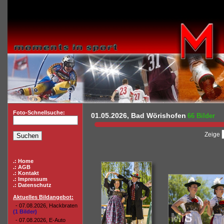
Foto-Schnellsuche:
01.05.2026, Bad Wörishofen
66 Bilder
Zeige
.: Home
.: AGB
.: Kontakt
.: Impressum
.: Datenschutz
Aktuelles Bildangebot:
- 07.08.2026, Hackbraten
(1 Bilder)
- 07.08.2026, E-Auto