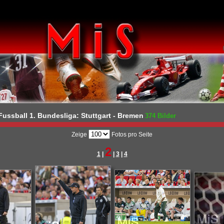
ussball 1. Bundesliga: Stuttgart - Bremen
374 Bilder
Zeige
Fotos pro Seite
2
1
|
|
3
|
4