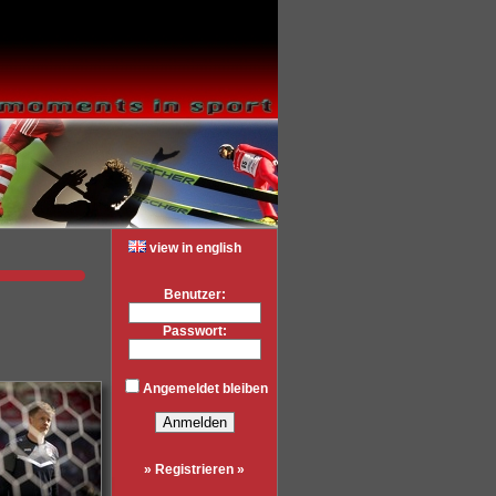
view in english
Benutzer:
Passwort:
Angemeldet bleiben
» Registrieren »