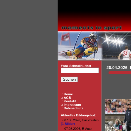
Foto-Schnellsuche:
26.04.2026, F
.: Home
.: AGB
.: Kontakt
.: Impressum
.: Datenschutz
Aktuelles Bildangebot:
- 07.08.2026, Hackbraten
(1 Bilder)
- 07.08.2026, E-Auto