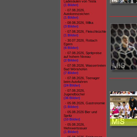
Ladesäulen von Tesla
(1 Bilder)
- 07.08.2026,
Autokennzeichen
(1 Bilder)
- 08.08.2026, Milka
(3 Bilder)
- 07.08.2026, Fleischküchle
(1 Bilder)
- 30.07.2026, Rottach
Egern
(6 Bilder)
- 07.08.2026, Spritpreise
auf hohem Niveau
(2 Bilder)
- 07.08.2026, Wassertreten
Bad Wörishofen
(7 Bilder)
- 07.08.2026, Teenager
beim Autofahren
(24 Bilder)
- 07.08.2026,
Jugendbücher
(36 Bilder)
- 05.08.2026, Gastronomie
(1 Bilder)
- 05.08.2026 Bier und
Spritz
(10 Bilder)
- 05.08.2026,
Mehrwertsteuer
(1 Bilder)