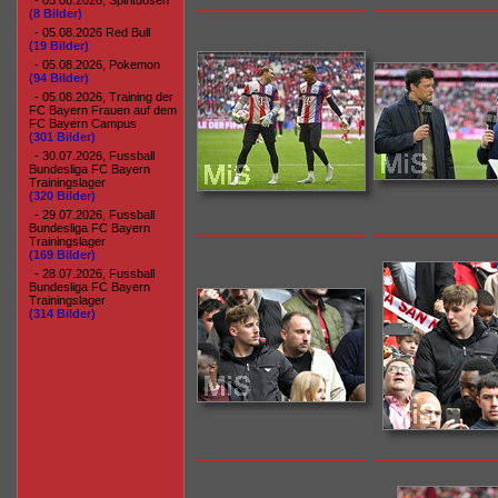
- 05.08.2026, Spirituosen
(8 Bilder)
- 05.08.2026 Red Bull
(19 Bilder)
- 05.08.2026, Pokemon
(94 Bilder)
- 05.08.2026, Training der
FC Bayern Frauen auf dem
FC Bayern Campus
(301 Bilder)
- 30.07.2026, Fussball
Bundesliga FC Bayern
Trainingslager
(320 Bilder)
- 29.07.2026, Fussball
Bundesliga FC Bayern
Trainingslager
(169 Bilder)
- 28.07.2026, Fussball
Bundesliga FC Bayern
Trainingslager
(314 Bilder)