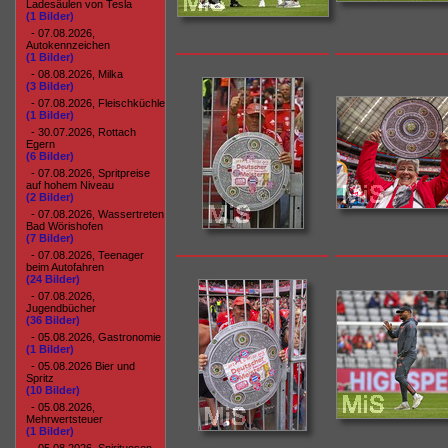
Ladesäulen von Tesla
(1 Bilder)
- 07.08.2026,
Autokennzeichen
(1 Bilder)
- 08.08.2026, Milka
(3 Bilder)
- 07.08.2026, Fleischküchle
(1 Bilder)
- 30.07.2026, Rottach
Egern
(6 Bilder)
- 07.08.2026, Spritpreise
auf hohem Niveau
(2 Bilder)
- 07.08.2026, Wassertreten
Bad Wörishofen
(7 Bilder)
- 07.08.2026, Teenager
beim Autofahren
(24 Bilder)
- 07.08.2026,
Jugendbücher
(36 Bilder)
- 05.08.2026, Gastronomie
(1 Bilder)
- 05.08.2026 Bier und
Spritz
(10 Bilder)
- 05.08.2026,
Mehrwertsteuer
(1 Bilder)