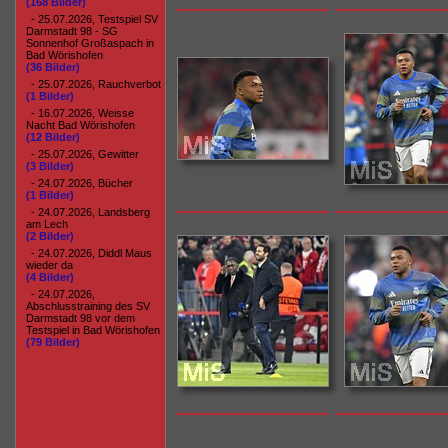
(168 Bilder)
- 25.07.2026, Testspiel SV
Darmstadt 98 - SG
Sonnenhof Großaspach in
Bad Wörishofen
(36 Bilder)
- 25.07.2026, Rauchverbot
(1 Bilder)
- 16.07.2026, Weisse
Nacht Bad Wörishofen
(12 Bilder)
- 25.07.2026, Gewitter
(3 Bilder)
- 24.07.2026, Bücher
(1 Bilder)
- 24.07.2026, Landsberg
am Lech
(2 Bilder)
- 24.07.2026, Diddl Maus
wieder da
(4 Bilder)
- 24.07.2026,
Abschlusstraining des SV
Darmstadt 98 vor dem
Testspiel in Bad Wörishofen
(79 Bilder)