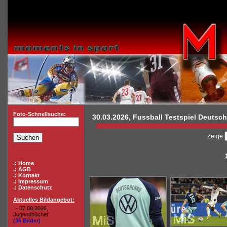
Foto-Schnellsuche:
30.03.2026, Fussball Testspiel Deutsch
Zeige
.: Home
.: AGB
.: Kontakt
.: Impressum
.: Datenschutz
Aktuelles Bildangebot:
- 07.08.2026,
Jugendbücher
(36 Bilder)