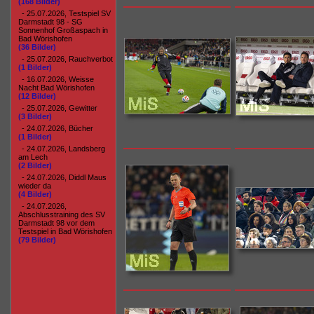
(168 Bilder)
- 25.07.2026, Testspiel SV
Darmstadt 98 - SG
Sonnenhof Großaspach in
Bad Wörishofen
(36 Bilder)
- 25.07.2026, Rauchverbot
(1 Bilder)
- 16.07.2026, Weisse
Nacht Bad Wörishofen
(12 Bilder)
- 25.07.2026, Gewitter
(3 Bilder)
- 24.07.2026, Bücher
(1 Bilder)
- 24.07.2026, Landsberg
am Lech
(2 Bilder)
- 24.07.2026, Diddl Maus
wieder da
(4 Bilder)
- 24.07.2026,
Abschlusstraining des SV
Darmstadt 98 vor dem
Testspiel in Bad Wörishofen
(79 Bilder)