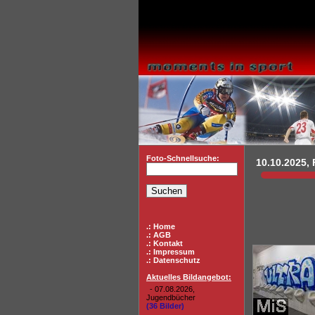
Foto-Schnellsuche:
10.10.2025, F
.: Home
.: AGB
.: Kontakt
.: Impressum
.: Datenschutz
Aktuelles Bildangebot:
- 07.08.2026,
Jugendbücher
(36 Bilder)