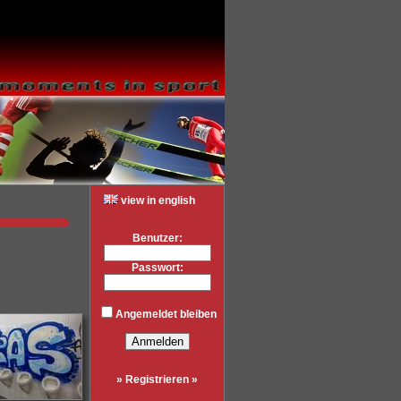
view in english
Benutzer:
Passwort:
Angemeldet bleiben
» Registrieren »