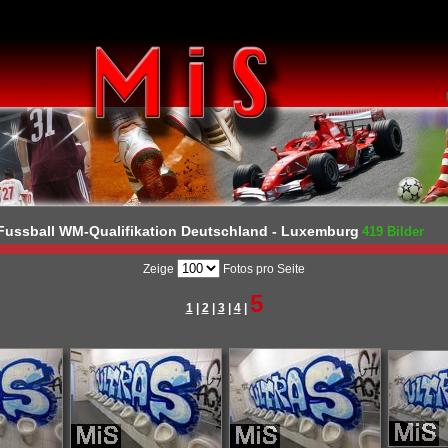
ussball WM-Qualifikation Deutschland - Luxemburg
419 Bilder
Zeige
Fotos pro Seite
5
1
|
2
|
3
|
4
|