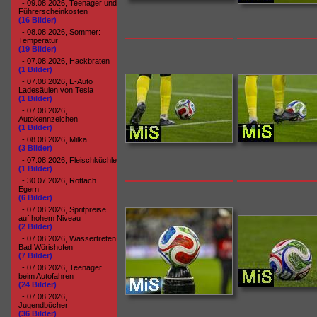
- 09.08.2026, Teenager und
Führerscheinkosten
(16 Bilder)
- 08.08.2026, Sommer:
Temperatur
(19 Bilder)
- 07.08.2026, Hackbraten
(1 Bilder)
- 07.08.2026, E-Auto
Ladesäulen von Tesla
(1 Bilder)
- 07.08.2026,
Autokennzeichen
(1 Bilder)
- 08.08.2026, Milka
(3 Bilder)
- 07.08.2026, Fleischküchle
(1 Bilder)
- 30.07.2026, Rottach
Egern
(6 Bilder)
- 07.08.2026, Spritpreise
auf hohem Niveau
(2 Bilder)
- 07.08.2026, Wassertreten
Bad Wörishofen
(7 Bilder)
- 07.08.2026, Teenager
beim Autofahren
(24 Bilder)
- 07.08.2026,
Jugendbücher
(36 Bilder)