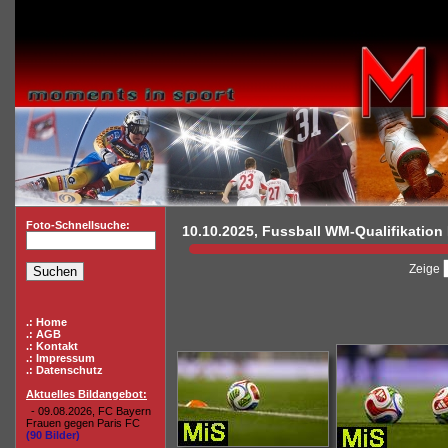
Foto-Schnellsuche:
10.10.2025, Fussball WM-Qualifikation
Zeige
.: Home
.: AGB
.: Kontakt
.: Impressum
.: Datenschutz
Aktuelles Bildangebot:
- 09.08.2026, FC Bayern
Frauen gegen Paris FC
(90 Bilder)