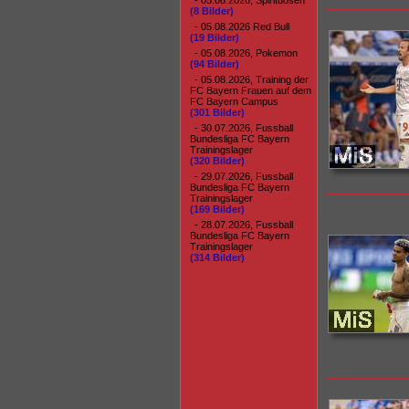
- 05.08.2026, Spirituosen
(8 Bilder)
- 05.08.2026 Red Bull
(19 Bilder)
- 05.08.2026, Pokemon
(94 Bilder)
- 05.08.2026, Training der
FC Bayern Frauen auf dem
FC Bayern Campus
(301 Bilder)
- 30.07.2026, Fussball
Bundesliga FC Bayern
Trainingslager
(320 Bilder)
- 29.07.2026, Fussball
Bundesliga FC Bayern
Trainingslager
(169 Bilder)
- 28.07.2026, Fussball
Bundesliga FC Bayern
Trainingslager
(314 Bilder)