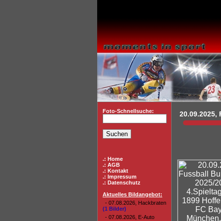
Foto-Schnellsuche:
20.09.2025, F
.: Home
.: AGB
.: Kontakt
.: Impressum
.: Datenschutz
Aktuelles Bildangebot:
- 07.08.2026, Hackbraten
(1 Bilder)
- 07.08.2026, E-Auto