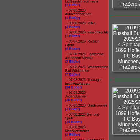
Ladesäulen von Tesla
(1 Bilder)
- 07.08.2026,
Autokennzeichen
(1 Bilder)
- 08.08.2026, Milka
(3 Bilder)
- 07.08.2026, Fleischküchle
(1 Bilder)
- 30.07.2026, Rottach
Egern
(6 Bilder)
- 07.08.2026, Spritpreise
auf hohem Niveau
(2 Bilder)
- 07.08.2026, Wassertreten
Bad Wörishofen
(7 Bilder)
- 07.08.2026, Teenager
beim Autofahren
(24 Bilder)
- 07.08.2026,
Jugendbücher
(36 Bilder)
- 05.08.2026, Gastronomie
(1 Bilder)
- 05.08.2026 Bier und
Spritz
(10 Bilder)
- 05.08.2026,
Mehrwertsteuer
(1 Bilder)