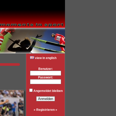
view in english
Benutzer:
Passwort:
Angemeldet bleiben
» Registrieren »