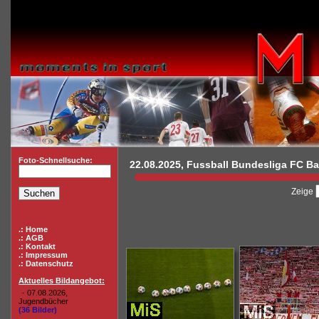
Foto-Schnellsuche:
22.08.2025, Fussball Bundesliga FC Bay
Zeige
.: Home
.: AGB
.: Kontakt
.: Impressum
.: Datenschutz
Aktuelles Bildangebot:
- 07.08.2026,
Jugendbücher
(36 Bilder)