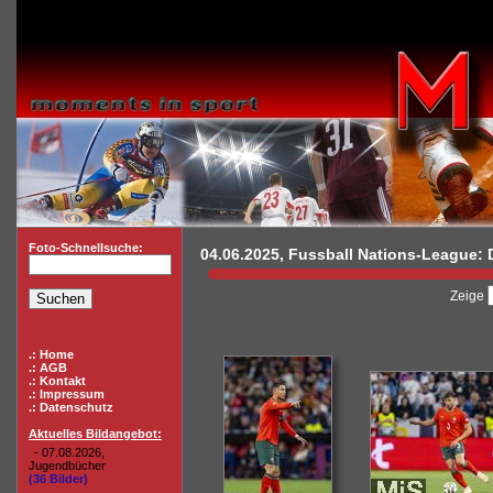
Foto-Schnellsuche:
04.06.2025, Fussball Nations-League: D
Zeige
.: Home
.: AGB
.: Kontakt
.: Impressum
.: Datenschutz
Aktuelles Bildangebot:
- 07.08.2026,
Jugendbücher
(36 Bilder)