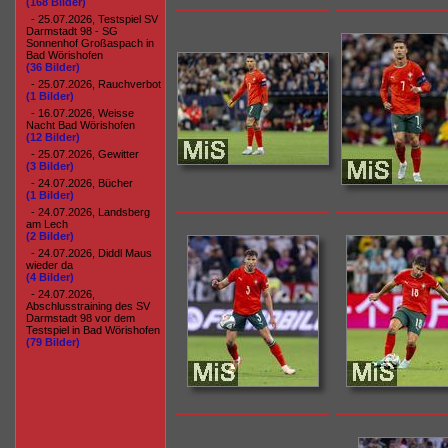
(168 Bilder)
- 25.07.2026, Testspiel SV
Darmstadt 98 - SG
Sonnenhof Großaspach in
Bad Wörishofen
(36 Bilder)
- 25.07.2026, Rauchverbot
(1 Bilder)
- 16.07.2026, Weisse
Nacht Bad Wörishofen
(12 Bilder)
- 25.07.2026, Gewitter
(3 Bilder)
- 24.07.2026, Bücher
(1 Bilder)
- 24.07.2026, Landsberg
am Lech
(2 Bilder)
- 24.07.2026, Diddl Maus
wieder da
(4 Bilder)
- 24.07.2026,
Abschlusstraining des SV
Darmstadt 98 vor dem
Testspiel in Bad Wörishofen
(79 Bilder)