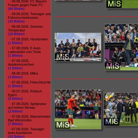
- 09.08.2026, FC Bayern
Frauen gegen Paris FC
(90 Bilder)
- 09.08.2026, Teenager und
Führerscheinkosten
(16 Bilder)
- 08.08.2026, Sommer:
Temperatur
(19 Bilder)
- 07.08.2026, Hackbraten
(1 Bilder)
- 07.08.2026, E-Auto
Ladesäulen von Tesla
(1 Bilder)
- 07.08.2026,
Autokennzeichen
(1 Bilder)
- 08.08.2026, Milka
(3 Bilder)
- 07.08.2026, Fleischküchle
(1 Bilder)
- 30.07.2026, Rottach
Egern
(6 Bilder)
- 07.08.2026, Spritpreise
auf hohem Niveau
(2 Bilder)
- 07.08.2026, Wassertreten
Bad Wörishofen
(7 Bilder)
- 07.08.2026, Teenager
beim Autofahren
(24 Bilder)