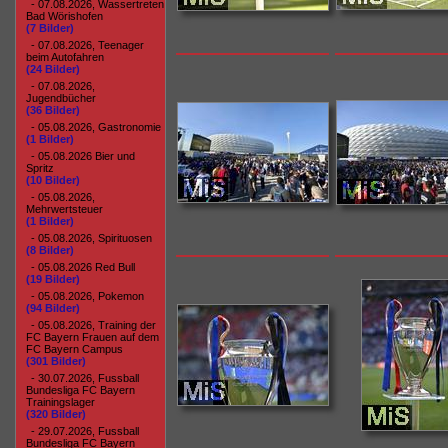
- 07.08.2026, Wassertreten
Bad Wörishofen
(7 Bilder)
- 07.08.2026, Teenager
beim Autofahren
(24 Bilder)
- 07.08.2026,
Jugendbücher
(36 Bilder)
- 05.08.2026, Gastronomie
(1 Bilder)
- 05.08.2026 Bier und
Spritz
(10 Bilder)
- 05.08.2026,
Mehrwertsteuer
(1 Bilder)
- 05.08.2026, Spirituosen
(8 Bilder)
- 05.08.2026 Red Bull
(19 Bilder)
- 05.08.2026, Pokemon
(94 Bilder)
- 05.08.2026, Training der
FC Bayern Frauen auf dem
FC Bayern Campus
(301 Bilder)
- 30.07.2026, Fussball
Bundesliga FC Bayern
Trainingslager
(320 Bilder)
- 29.07.2026, Fussball
Bundesliga FC Bayern