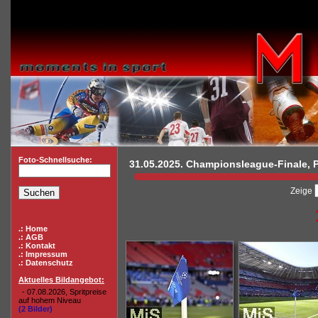
Foto-Schnellsuche:
31.05.2025. Championsleague-Finale, Pa
Zeige
.: Home
.: AGB
.: Kontakt
.: Impressum
.: Datenschutz
Aktuelles Bildangebot:
- 07.08.2026, Spritpreise
auf hohem Niveau
(2 Bilder)