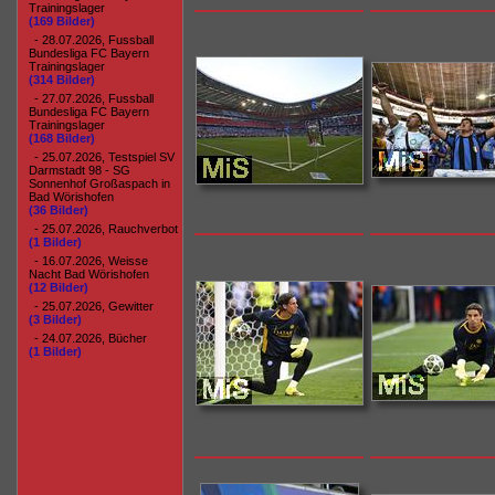
Trainingslager
(169 Bilder)
- 28.07.2026, Fussball
Bundesliga FC Bayern
Trainingslager
(314 Bilder)
- 27.07.2026, Fussball
Bundesliga FC Bayern
Trainingslager
(168 Bilder)
- 25.07.2026, Testspiel SV
Darmstadt 98 - SG
Sonnenhof Großaspach in
Bad Wörishofen
(36 Bilder)
- 25.07.2026, Rauchverbot
(1 Bilder)
- 16.07.2026, Weisse
Nacht Bad Wörishofen
(12 Bilder)
- 25.07.2026, Gewitter
(3 Bilder)
- 24.07.2026, Bücher
(1 Bilder)