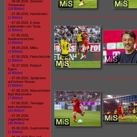
- 08.08.2026, Sommer:
Temperatur
(19 Bilder)
- 07.08.2026, Hackbraten
(1 Bilder)
- 07.08.2026, E-Auto
Ladesäulen von Tesla
(1 Bilder)
- 07.08.2026,
Autokennzeichen
(1 Bilder)
- 08.08.2026, Milka
(3 Bilder)
- 07.08.2026, Fleischküchle
(1 Bilder)
- 30.07.2026, Rottach
Egern
(6 Bilder)
- 07.08.2026, Spritpreise
auf hohem Niveau
(2 Bilder)
- 07.08.2026, Wassertreten
Bad Wörishofen
(7 Bilder)
- 07.08.2026, Teenager
beim Autofahren
(24 Bilder)
- 07.08.2026,
Jugendbücher
(36 Bilder)
- 05.08.2026, Gastronomie
(1 Bilder)