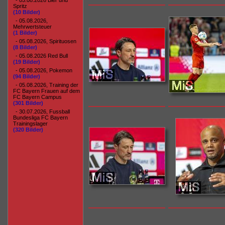
- 05.08.2026 Bier und
Spritz
(10 Bilder)
- 05.08.2026,
Mehrwertsteuer
(1 Bilder)
- 05.08.2026, Spirituosen
(8 Bilder)
- 05.08.2026 Red Bull
(19 Bilder)
- 05.08.2026, Pokemon
(94 Bilder)
- 05.08.2026, Training der
FC Bayern Frauen auf dem
FC Bayern Campus
(301 Bilder)
- 30.07.2026, Fussball
Bundesliga FC Bayern
Trainingslager
(320 Bilder)