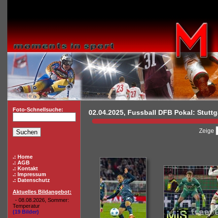
Foto-Schnellsuche:
02.04.2025, Fussball DFB Pokal: Stuttga
Zeige
.: Home
.: AGB
.: Kontakt
.: Impressum
.: Datenschutz
Aktuelles Bildangebot:
- 08.08.2026, Sommer:
Temperatur
(19 Bilder)