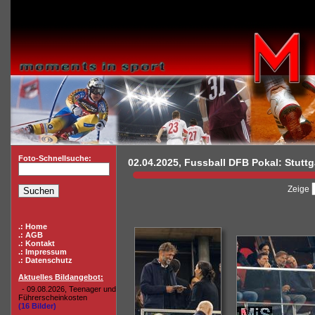
Foto-Schnellsuche:
02.04.2025, Fussball DFB Pokal: Stuttga
Zeige
.: Home
.: AGB
.: Kontakt
.: Impressum
.: Datenschutz
Aktuelles Bildangebot:
- 09.08.2026, Teenager und
Führerscheinkosten
(16 Bilder)