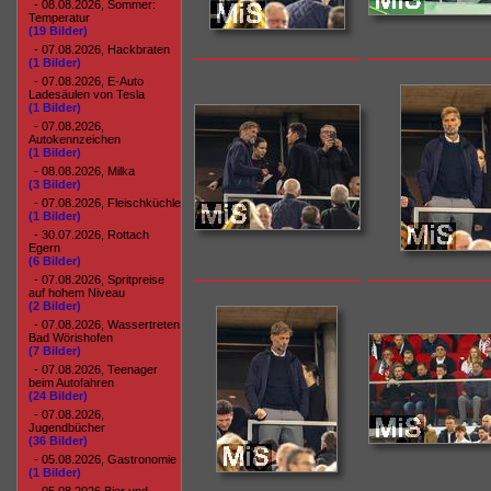
- 08.08.2026, Sommer:
Temperatur
(19 Bilder)
- 07.08.2026, Hackbraten
(1 Bilder)
- 07.08.2026, E-Auto
Ladesäulen von Tesla
(1 Bilder)
- 07.08.2026,
Autokennzeichen
(1 Bilder)
- 08.08.2026, Milka
(3 Bilder)
- 07.08.2026, Fleischküchle
(1 Bilder)
- 30.07.2026, Rottach
Egern
(6 Bilder)
- 07.08.2026, Spritpreise
auf hohem Niveau
(2 Bilder)
- 07.08.2026, Wassertreten
Bad Wörishofen
(7 Bilder)
- 07.08.2026, Teenager
beim Autofahren
(24 Bilder)
- 07.08.2026,
Jugendbücher
(36 Bilder)
- 05.08.2026, Gastronomie
(1 Bilder)