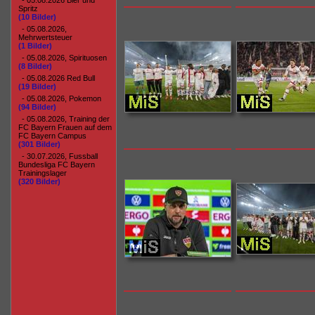
- 05.08.2026 Bier und
Spritz
(10 Bilder)
- 05.08.2026,
Mehrwertsteuer
(1 Bilder)
- 05.08.2026, Spirituosen
(8 Bilder)
- 05.08.2026 Red Bull
(19 Bilder)
- 05.08.2026, Pokemon
(94 Bilder)
- 05.08.2026, Training der
FC Bayern Frauen auf dem
FC Bayern Campus
(301 Bilder)
- 30.07.2026, Fussball
Bundesliga FC Bayern
Trainingslager
(320 Bilder)