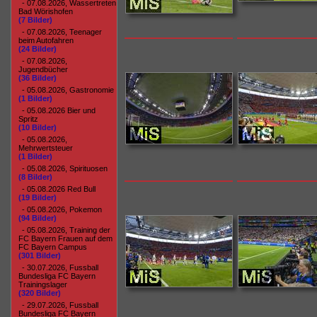
- 07.08.2026, Wassertreten
Bad Wörishofen
(7 Bilder)
- 07.08.2026, Teenager
beim Autofahren
(24 Bilder)
- 07.08.2026,
Jugendbücher
(36 Bilder)
- 05.08.2026, Gastronomie
(1 Bilder)
- 05.08.2026 Bier und
Spritz
(10 Bilder)
- 05.08.2026,
Mehrwertsteuer
(1 Bilder)
- 05.08.2026, Spirituosen
(8 Bilder)
- 05.08.2026 Red Bull
(19 Bilder)
- 05.08.2026, Pokemon
(94 Bilder)
- 05.08.2026, Training der
FC Bayern Frauen auf dem
FC Bayern Campus
(301 Bilder)
- 30.07.2026, Fussball
Bundesliga FC Bayern
Trainingslager
(320 Bilder)
- 29.07.2026, Fussball
Bundesliga FC Bayern