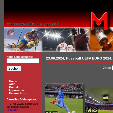
Foto-Schnellsuche:
23.06.2024, Fussball UEFA EURO 2024, 
Zeige
.: Home
.: AGB
.: Kontakt
.: Impressum
.: Datenschutz
Aktuelles Bildangebot:
- 07.08.2026, Spritpreise
auf hohem Niveau
(2 Bilder)