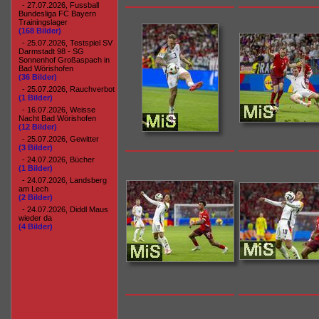
- 27.07.2026, Fussball
Bundesliga FC Bayern
Trainingslager
(168 Bilder)
- 25.07.2026, Testspiel SV
Darmstadt 98 - SG
Sonnenhof Großaspach in
Bad Wörishofen
(36 Bilder)
- 25.07.2026, Rauchverbot
(1 Bilder)
- 16.07.2026, Weisse
Nacht Bad Wörishofen
(12 Bilder)
- 25.07.2026, Gewitter
(3 Bilder)
- 24.07.2026, Bücher
(1 Bilder)
- 24.07.2026, Landsberg
am Lech
(2 Bilder)
- 24.07.2026, Diddl Maus
wieder da
(4 Bilder)