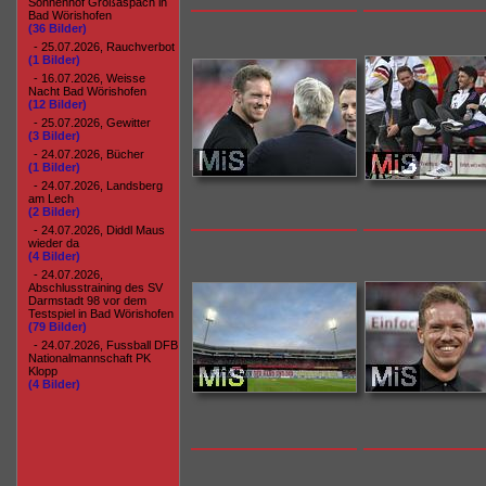
Sonnenhof Großaspach in
Bad Wörishofen
(36 Bilder)
- 25.07.2026, Rauchverbot
(1 Bilder)
- 16.07.2026, Weisse
Nacht Bad Wörishofen
(12 Bilder)
- 25.07.2026, Gewitter
(3 Bilder)
- 24.07.2026, Bücher
(1 Bilder)
- 24.07.2026, Landsberg
am Lech
(2 Bilder)
- 24.07.2026, Diddl Maus
wieder da
(4 Bilder)
- 24.07.2026,
Abschlusstraining des SV
Darmstadt 98 vor dem
Testspiel in Bad Wörishofen
(79 Bilder)
- 24.07.2026, Fussball DFB
Nationalmannschaft PK
Klopp
(4 Bilder)